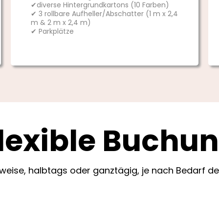
✔diverse Hintergrundkartons (10 Farben)
✔ 3 rollbare Aufheller/Abschatter (1 m x 2,4
m & 2 m x 2,4 m)
✔ Parkplätze
lexible Buchu
eise, halbtags oder ganztägig, je nach Bedarf dei