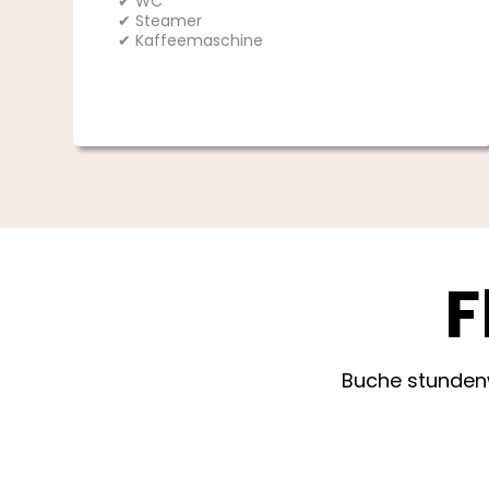
✔ WC
✔ Steamer
✔ Kaffeemaschine
F
Buche stundenw